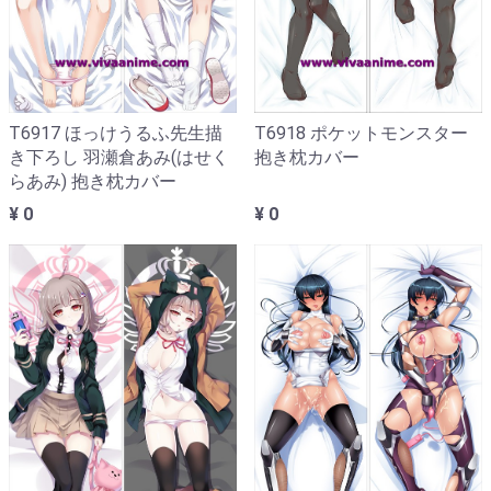
T6917 ほっけうるふ先生描
T6918 ポケットモンスター
き下ろし 羽瀬倉あみ(はせく
抱き枕カバー
らあみ) 抱き枕カバー
¥ 0
¥ 0