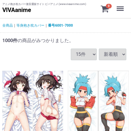
アニメ抱き枕カバー激安通販サイト:ビバアニメ (www.vivaanime.com)
Menu
0
VIVAanime
全商品
等身抱き枕カバー
番号6001-7000
1000
件
の商品がみつかりました。