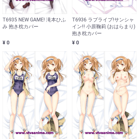
T6935 NEW GAME! 滝本ひふ
T6936 ラブライブ!サンシャ
み 抱き枕カバー
イン!! 小原鞠莉 (おはらまり)
抱き枕カバー
¥ 0
¥ 0