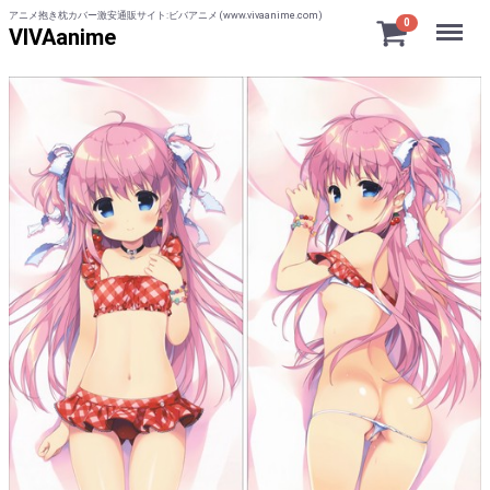
アニメ抱き枕カバー激安通販サイト:ビバアニメ (www.vivaanime.com)
Menu
0
VIVAanime