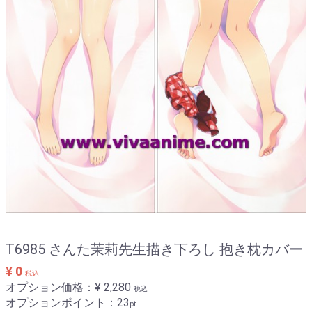
T6985 さんた茉莉先生描き下ろし 抱き枕カバー
¥ 0
税込
オプション価格：¥
2,280
税込
オプションポイント：
23
pt