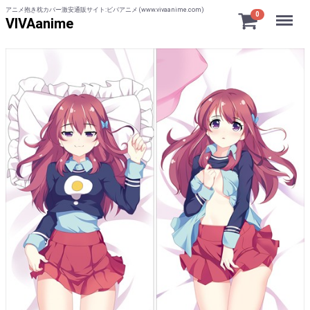
アニメ抱き枕カバー激安通販サイト:ビバアニメ (www.vivaanime.com)
Menu
0
VIVAanime