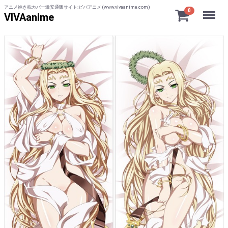
アニメ抱き枕カバー激安通販サイト:ビバアニメ (www.vivaanime.com)
Menu
0
VIVAanime