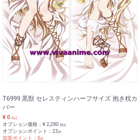
T6999 黒獣 セレスティンハーフサイズ 抱き枕カ
バー
¥ 0
税込
オプション価格：¥
2,280
税込
オプションポイント：
23
pt
加算ポイント：
0
pt